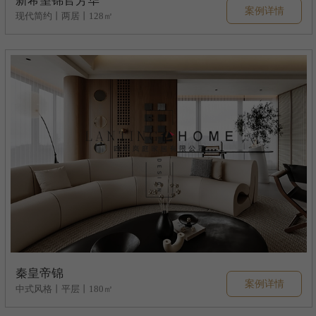
新希望锦官芳华
案例详情
现代简约丨两居丨128㎡
秦皇帝锦
案例详情
中式风格丨平层丨180㎡