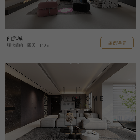
西派城
案例详情
现代简约丨四居丨140㎡