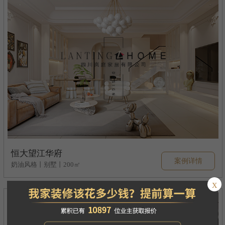
恒大望江华府
案例详情
奶油风格丨别墅丨200㎡
x