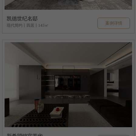
凯德世纪名邸
案例详情
现代简约丨四居丨143㎡