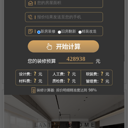
新房装修
旧房翻新
精装改造
473947
西府琅悦
案例详情
现代简约丨四居丨180㎡