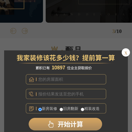
3
/
10
岚 ·
甄品
x
甄选品质环保装修解决方案
新房装修
旧房翻新
精装改造