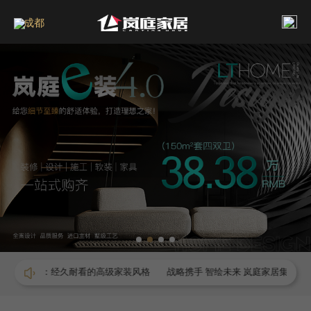
成都
奢：经久耐看的高级家装风格
战略携手 智绘未来 岚庭家居集团与华为鸿蒙