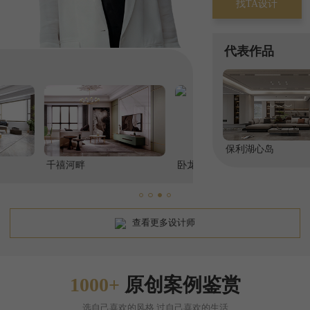
找TA设计
代表作品
保利湖心岛
保利天和
西班
谷壹号
龙光天悦龙庭
阳光地带
融创长滩壹号
建龙樾湾
上林西
查看更多设计师
1000+
原创案例鉴赏
选自己喜欢的风格,过自己喜欢的生活