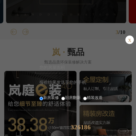
3
/
10
x
岚 ·
甄品
甄选品质环保装修解决方案
新房装修
旧房翻新
精装改造
232304