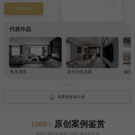
找TA设计
代表作品
牙森林一期
保利湖心岛
保利天和
黄龙溪谷
千禧河畔
龙光天悦龙庭
卧龙谷壹号
融创
查看更多设计师
1000+
原创案例鉴赏
选自己喜欢的风格,过自己喜欢的生活