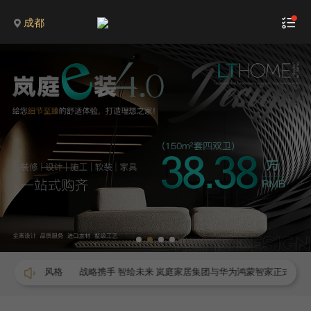
成都
家装风格
战略携手 智绘未来 岚庭家居集团与华为鸿蒙智家正式签署框架合