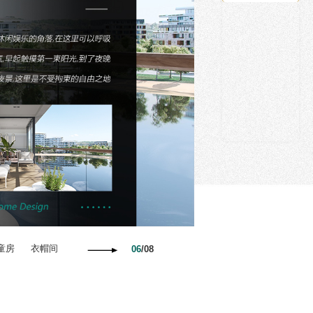
童房
衣帽间
07
/
08