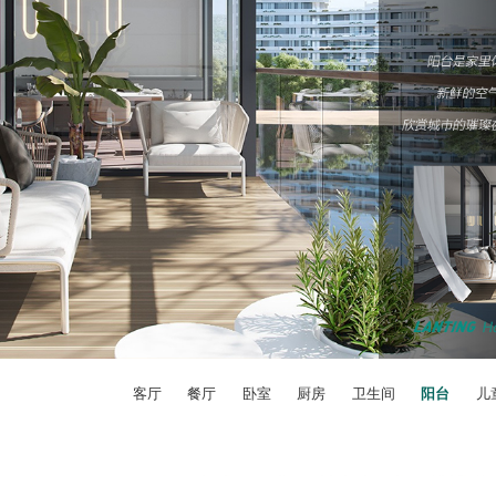
客厅
餐厅
卧室
厨房
卫生间
阳台
儿