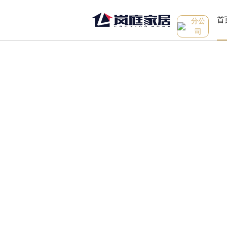
首
分公
司