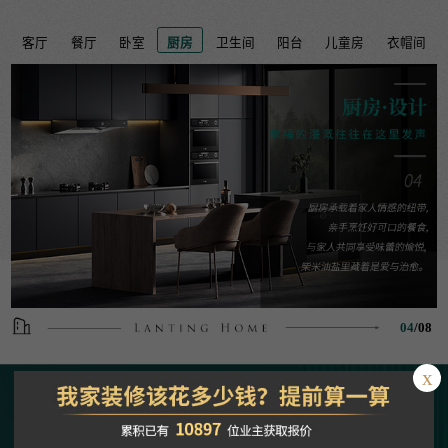
客厅
餐厅
卧室
厨房
卫生间
阳台
儿童房
衣帽间
04
/
08
x