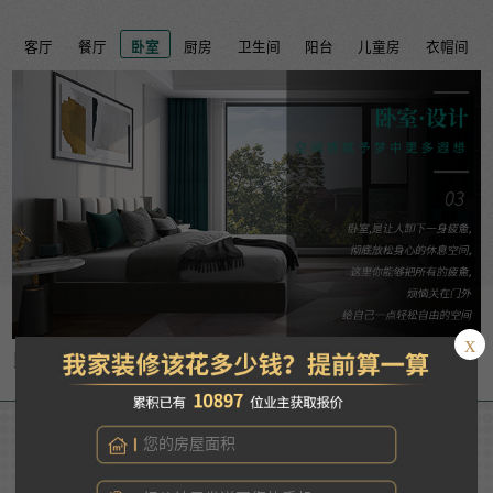
客厅
餐厅
卧室
厨房
卫生间
阳台
儿童房
衣帽间
x
03
/
08