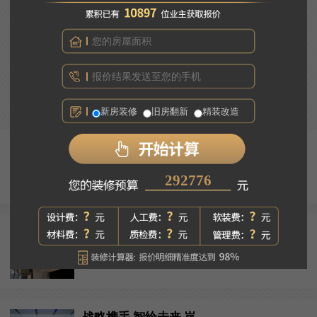
告别昏暗廉价吸顶灯，大平层全屋灯光应该怎么装？
往期回顾
新房装修
旧房翻新
精装改造
告别昏暗廉价吸顶灯，大平...
206080
意式轻奢：经久耐看的高级...