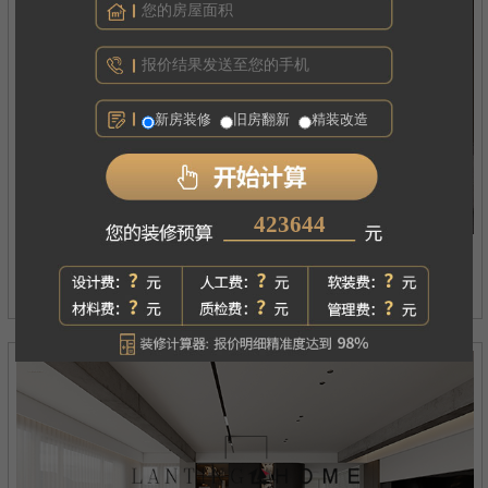
新房装修
旧房翻新
精装改造
234753
西府琅悦
案例详情
现代简约丨四居丨180㎡