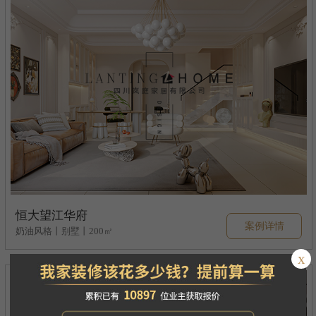
恒大望江华府
案例详情
奶油风格丨别墅丨200㎡
x