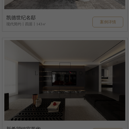
凯德世纪名邸
案例详情
现代简约丨四居丨143㎡