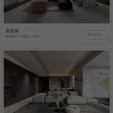
西派城
案例详情
现代简约丨四居丨140㎡