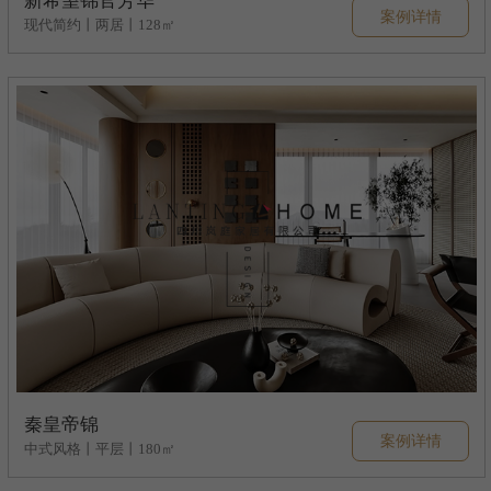
新希望锦官芳华
案例详情
现代简约丨两居丨128㎡
秦皇帝锦
案例详情
中式风格丨平层丨180㎡