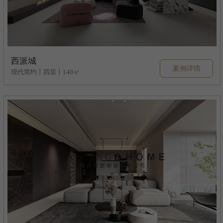
西派城
案例详情
现代简约丨四居丨140㎡