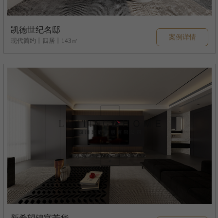
凯德世纪名邸
案例详情
现代简约丨四居丨143㎡