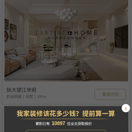
恒大望江华府
案例详情
奶油风格丨别墅丨200㎡
x