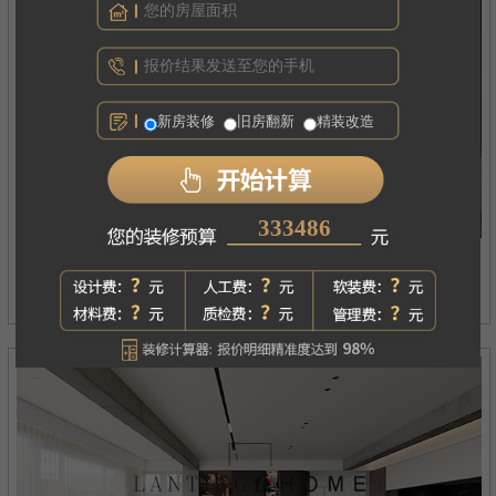
新房装修
旧房翻新
精装改造
259465
西府琅悦
案例详情
现代简约丨四居丨180㎡