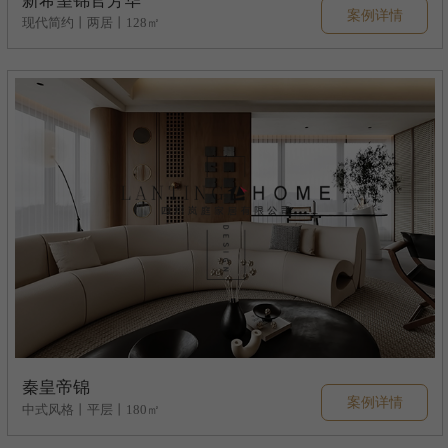
新希望锦官芳华
案例详情
现代简约丨两居丨128㎡
秦皇帝锦
案例详情
中式风格丨平层丨180㎡