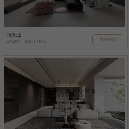
西派城
案例详情
现代简约丨四居丨140㎡