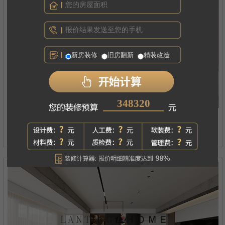
新房装修
旧房翻新
精装改造
333002
西府琅悦
案例详情
现代简约丨四居丨180㎡