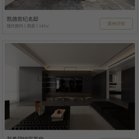
凯德世纪名邸
案例详情
现代简约丨四居丨143㎡