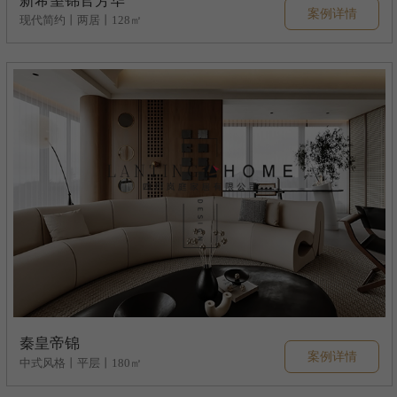
新希望锦官芳华
案例详情
现代简约丨两居丨128㎡
秦皇帝锦
案例详情
中式风格丨平层丨180㎡