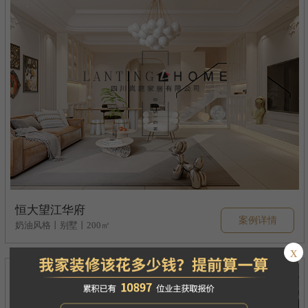
恒大望江华府
案例详情
奶油风格丨别墅丨200㎡
x